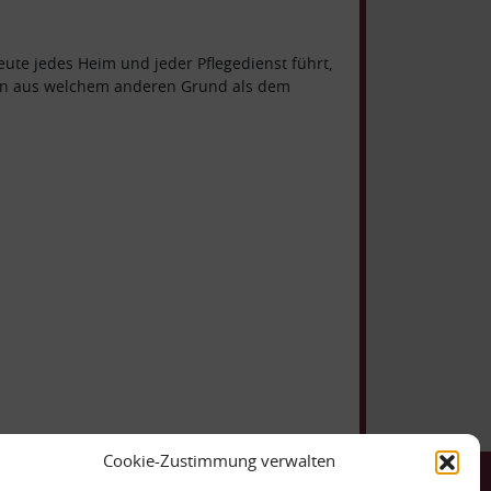
ute jedes Heim und jeder Pflegedienst führt,
enn aus welchem anderen Grund als dem
Cookie-Zustimmung verwalten
ntakt