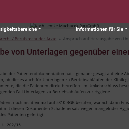
tigkeitsbereiche
Informationen für Sie
recht / Berufsrecht der Ärzte
Anspruch auf Herausgabe von Unt
e von Unterlagen gegenüber einer 
abe der Patientendokumentation hat – genauer gesagt auf eine Abli
n, ob dieses auch für Unterlagen zu Betriebsabläufen der Klinik gi
umente, die die Patienten direkt betreffen. Im Umkehrschluss bes
liegenden Fall Unterlagen zu Betriebsabläufen zur Hygiene.
atient noch nicht einmal auf §810 BGB berufen, wonach dann Einsi
ient mit diesen Dokumenten Schadenersatz wegen mangelnder Hygie
es Patienten gefertigt.
 U 202/16