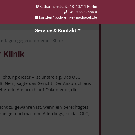
Katharinenstraße 18, 10711 Berlin
+49 30 893 888 0
kanzlei@koch-lemke-machacek.de
Service & Kontakt
erlagen gegenüber einer Klinik
Klinik
chtung dieser – ist unstreitig. Das OLG
lt.
Nein, sagte das Gericht. Der Anspruch aus
tehe kein Anspruch auf Dokumente, die
cht zu gewähren ist, wenn ein berechtigtes
ne geltend machen. Allerdings, so das OLG,