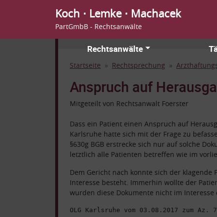
Koch ⋅ Lemke ⋅ Machacek
PartGmbB - Rechtsanwälte
Rechtsanwälte
Tä
Startseite
Rechtsprechung
Arzthaftungs
Anspruch auf Herausgab
Mitgeteilt von Rechtsanwalt Foerster
Dass ein Patient einen Anspruch auf Herausg
Karlsruhe hatte sich mit der Frage zu befasse
§630g BGB erstrecke sich nur auf solche Dok
letztlich alle Patienten betreffen wie im vor
Dem Gericht nach konnte sich der klagende P
Interesse besteht. Immerhin wollte der Pat
wurden diese Dokumente nicht im Interesse d
OLG Karlsruhe vom 03.08.2017 zum Az. 7