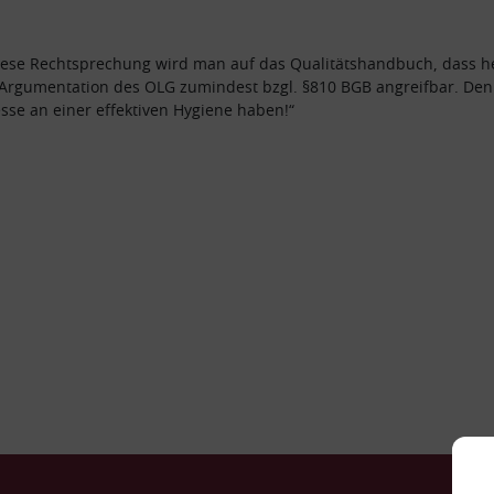
iese Rechtsprechung wird man auf das Qualitätshandbuch, dass he
e Argumentation des OLG zumindest bzgl. §810 BGB angreifbar. D
esse an einer effektiven Hygiene haben!“
Ko