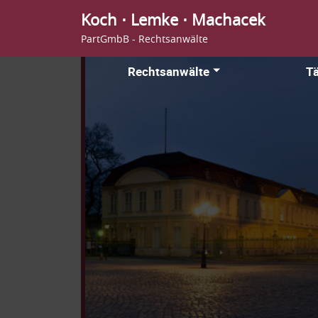
Koch ⋅ Lemke ⋅ Machacek
PartGmbB - Rechtsanwälte
Rechtsanwälte
Tä