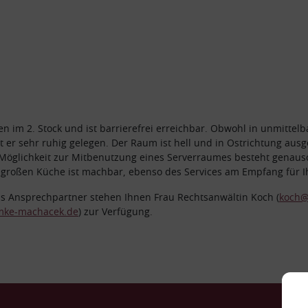
gen im 2. Stock und ist barrierefrei erreichbar. Obwohl in unmitt
r sehr ruhig gelegen. Der Raum ist hell und in Ostrichtung ausger
e Möglichkeit zur Mitbenutzung eines Serverraumes besteht genauso
 großen Küche ist machbar, ebenso des Services am Empfang für 
ls Ansprechpartner stehen Ihnen Frau Rechtsanwältin Koch (
koch@
mke-machacek.de
) zur Verfügung.
Ko