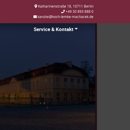
Katharinenstraße 18, 10711 Berlin
+49 30 893 888 0
kanzlei@koch-lemke-machacek.de
Service & Kontakt