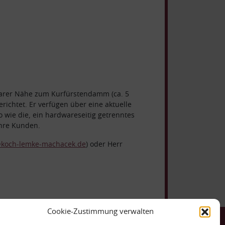
elbarer Nähe zum Kurfürstendamm (ca. 5
ichtet. Er verfügen über eine aktuelle
 wie die, ein hardwareseitig getrenntes
Ihre Kunden.
koch-lemke-machacek.de
) oder Herr
Cookie-Zustimmung verwalten
ntakt