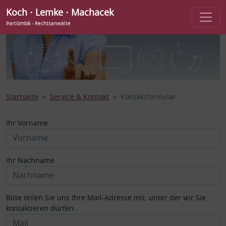
Koch ⋅ Lemke ⋅ Machacek
PartGmbB - Rechtsanwälte
Startseite
Service & Kontakt
Kontaktformular
Ihr Vorname
Ihr Nachname
Bitte teilen Sie uns Ihre Mail-Adresse mit, unter der wir Sie
kontaktieren dürfen.