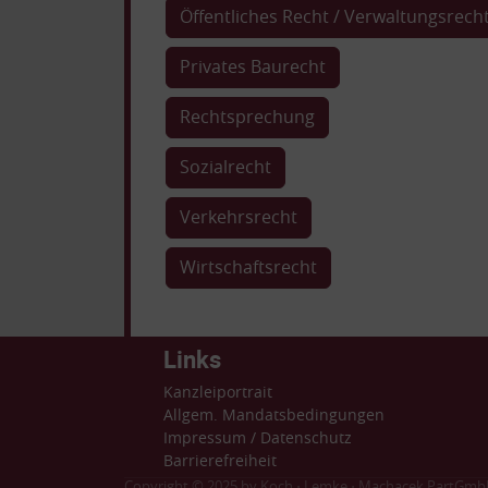
Öffentliches Recht / Verwaltungsrech
Privates Baurecht
Rechtsprechung
Sozialrecht
Verkehrsrecht
Wirtschaftsrecht
Links
Kanzleiportrait
Allgem. Mandatsbedingungen
Impressum
/
Datenschutz
Barrierefreiheit
Copyright © 2025 by Koch ⋅ Lemke ⋅ Machacek PartGmb