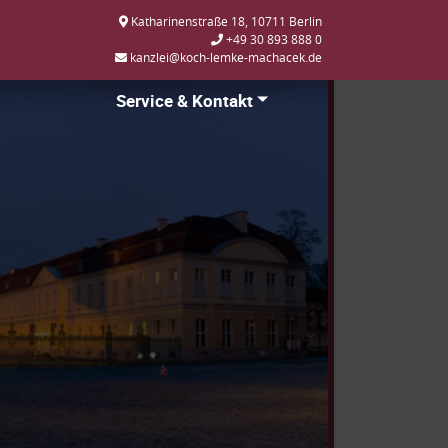
Katharinenstraße 18, 10711 Berlin
+49 30 893 888 0
kanzlei@koch-lemke-machacek.de
Service & Kontakt