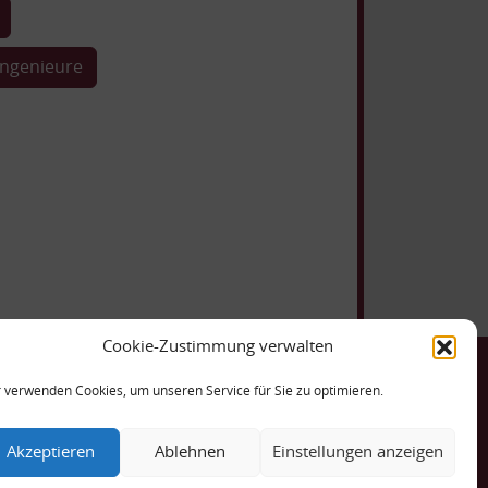
Ingenieure
Cookie-Zustimmung verwalten
ntakt
 verwenden Cookies, um unseren Service für Sie zu optimieren.
harinenstraße 18, 10711 Berlin
49 30 893 888 0
49 30 893 888 33
Akzeptieren
Ablehnen
Einstellungen anzeigen
anzlei@koch-lemke-machacek.de