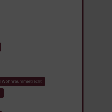
nd Wohnraummietrecht
t