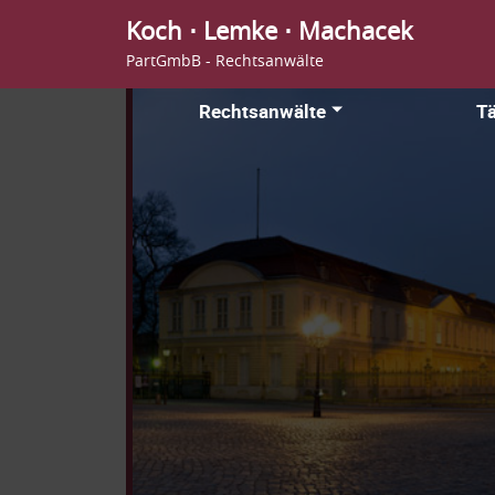
Koch ⋅ Lemke ⋅ Machacek
PartGmbB - Rechtsanwälte
Rechtsanwälte
Tä