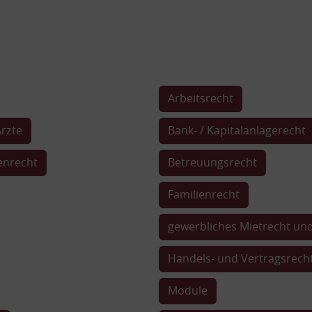
Arbeitsrecht
Ärzte
Bank- / Kapitalanlagerecht
enrecht
Betreuungsrecht
Familienrecht
gewerbliches Mietrecht u
Handels- und Vertragsrech
Module