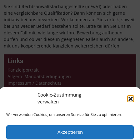
Sie sind Rechtsanwaltsfachangestellte (m/w/d) oder haben
eine vergleichbare Qualifikation? Dann können sich gerne
initiativ bei uns bewerben. Wir kommen auf Sie zurück, soweit
bei uns wieder Bedarf bestehen sollte. Bitte teilen Sie uns in
diesem Fall mit, wie lange wir Ihre Bewerbung aufheben
dürfen und ob wir diese in geeigneten Fällen auch an andere,
mit uns kooperierende Kanzleien weiterreichen dürfen.
Links
Kanzleiportrait
Allgem. Mandatsbedingungen
Impressum
/
Datenschutz
Barrierefreiheit
Cookie-Zustimmung
Dossiers
verwalten
Rechtsprechung
Rechtsanwalt Berlin
Wir verwenden Cookies, um unseren Service für Sie zu optimieren.
kanzlei.intern
Kontakt
Akzeptieren
Katharinenstraße 18, 10711 Berlin