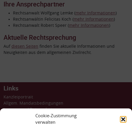
Ihre Ansprechpartner
Rechtsanwalt Wolfgang Lemke (
mehr Informationen
)
Rechtsanwältin Felicitas Koch (
mehr Informationen
)
Rechtsanwalt Robert Speer (
mehr Informationen
)
Aktuelle Rechtsprechung
Auf
diesen Seiten
finden Sie aktuelle Informationen und
Neuigkeiten aus dem allgemeinen Zivilrecht.
Links
Kanzleiportrait
Allgem. Mandatsbedingungen
Impressum
/
Datenschutz
Barrierefreiheit
Cookie-Zustimmung
Dossiers
verwalten
Rechtsprechung