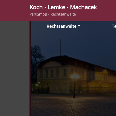
Koch ⋅ Lemke ⋅ Machacek
PartGmbB - Rechtsanwälte
Rechtsanwälte
Tä