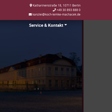
Katharinenstraße 18, 10711 Berlin
+49 30 893 888 0
kanzlei@koch-lemke-machacek.de
Service & Kontakt