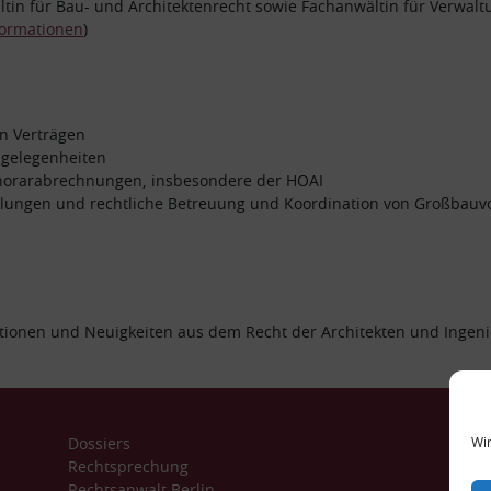
ltin für Bau- und Architektenrecht sowie Fachanwältin für Verwalt
formationen
)
n Verträgen
ngelegenheiten
norarabrechnungen, insbesondere der HOAI
cklungen und rechtliche Betreuung und Koordination von Großbauv
ationen und Neuigkeiten aus dem Recht der Architekten und Ingeni
Ko
Wir
Dossiers
Kat
Rechtsprechung
+
Rechtsanwalt Berlin
+