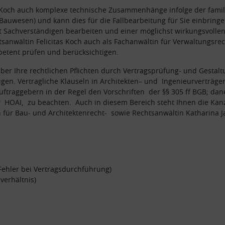
as Koch auch komplexe technische Zusammenhänge infolge der famil
. Bauwesen) und kann dies für die Fallbearbeitung für Sie einbringe
 Sachverständigen bearbeiten und einer möglichst wirkungsvollen
sanwältin Felicitas Koch auch als Fachanwältin für Verwaltungsr
petent prüfen und berücksichtigen.
 über Ihre rechtlichen Pflichten durch Vertragsprüfung- und Gestal
gen. Vertragliche Klauseln in Architekten– und Ingenieurverträgen
ftraggebern in der Regel den Vorschriften der §§ 305 ff BGB; dan
der HOAI, zu beachten. Auch in diesem Bereich steht Ihnen die Ka
 für Bau- und Architektenrecht- sowie Rechtsanwältin Katharina Ja
Fehler bei Vertragsdurchführung)
verhältnis)