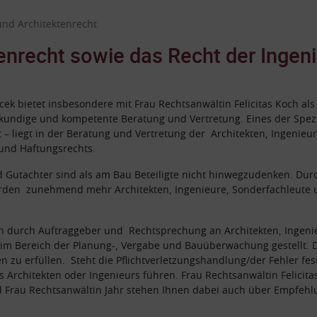
und Architektenrecht
enrecht sowie das Recht der Ingen
k bietet insbesondere mit Frau Rechtsanwältin Felicitas Koch als
kundige und kompetente Beratung und Vertretung. Eines der Spezia
t – liegt in der Beratung und Vertretung der Architekten, Ingenie
 und Haftungsrechts.
d Gutachter sind als am Bau Beteiligte nicht hinwegzudenken. Du
den zunehmend mehr Architekten, Ingenieure, Sonderfachleute u
n durch Auftraggeber und Rechtsprechung an Architekten, Ingeni
m Bereich der Planung-, Vergabe und Bauüberwachung gestellt. D
n zu erfüllen. Steht die Pflichtverletzungshandlung/der Fehler fe
 Architekten oder Ingenieurs führen. Frau Rechtsanwältin Felicita
 Frau Rechtsanwältin Jahr stehen Ihnen dabei auch über Empfehlu