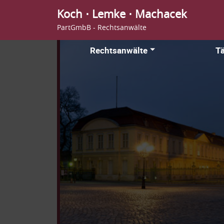
Koch ⋅ Lemke ⋅ Machacek
PartGmbB - Rechtsanwälte
Rechtsanwälte
Tä