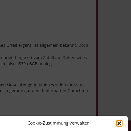
es Urteil ergeht, ist allgemein bekannt. Doch
 endet, hinge oft vom Zufall ab. Daher sei es
elte also §839a BGB analog.
einen Gutachter genommen werden muss, ist
gleich gerade auf dem fehlerhaften Gutachten
Cookie-Zustimmung verwalten
ntakt