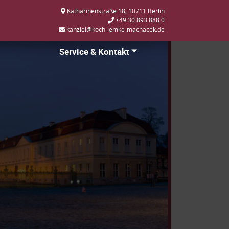
Katharinenstraße 18, 10711 Berlin
+49 30 893 888 0
kanzlei@koch-lemke-machacek.de
Service & Kontakt