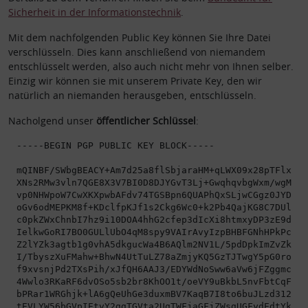
Sicherheit in der Informationstechnik
.
Mit dem nachfolgenden Public Key können Sie Ihre Datei
verschlüsseln. Dies kann anschließend von niemandem
entschlüsselt werden, also auch nicht mehr von Ihnen selber.
Einzig wir können sie mit unserem Private Key, den wir
natürlich an niemanden herausgeben, entschlüsseln.
Nacholgend unser
öffentlicher Schlüssel
:
-----BEGIN PGP PUBLIC KEY BLOCK-----

mQINBF/SWbgBEACY+Am7d25a8flSbjaraHM+qLWX09x28pTFlxjxV
XNs2RMw3vln7QGE8X3V7BI0D8DJYGvT3Lj+GwqhqvbgWxm/wgMODW
vp0NHWpoW7CwXKXpwbAFdv74TGSBpn6QUAPhQxSLjwCGgz0JYDBwx
oGv6odMEPKM8f+KDclfpKJf1s2Ckg6Wc0+k2Pb4QajKG8C7DUlJfI
c0pkZWxChnbI7hz9i10DOA4hhG2cfep3dIcXi8htmxyDP3zE9dOiS
IelkwGoRI7BO0GULlUbO4qM8spy9VAIrAvyIzpBHBFGNhHPkPcXYS
Z2lYZk3agtb1g0vhA5dkgucWa4B6AQlm2NV1L/5pdDpkImZvZkYM8
I/TbyszXuFMahw+BhwN4UtTuLZ78aZmjyKQ5GzTJTwgY5pG0rozuj
f9xvsnjPd2TXsPih/xJfQH6AAJ3/EDYWdNoSww6aVw6jFZggmcPIb
4Wwlo3RKaRF6dvOSo5sb2br8KhOO1t/oeVY9uBkbL5nvFbtCqFNFK
bPRar1WRGhjk+lA6gQeUhGe3duxmBV7KaqB7I8to6buJLzd312QU1
tEVLYW56bGVpIEtvY2ggTGVta2UgTWFjaGFjZWsgUGFydEdtYkIgP