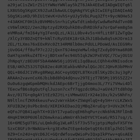
a29jaC1sZW1rZS1tYWNoYWNlay5kZT6JAk4EEwEIADgWIQTq6lAMw
LX8USOg5KgUCX9JZuAIbAwULCQgHAgYVCgkICwIEFgIDAQIeAQIXg
SOg5KioKD/9hIU1tWvK+UvhS+yUJy5VbLPuq3Zft+9ycNOHe5JHLl
+43AKHCF0H1kzBVHM0sSnrhiCyKwTdtimbdyCwdwRePAdTvn0B3bN
cV6WlUKQ2/2en2Bptzyd2RXQuhkD8vdhRD3kFa7orQaFem8g5m6ca
eVMRoA/fmI64yYgIFenQLzL/A1LL0bv4v5s+HfLit8F1ZwTgQwrS7
/XlCy3Y8DZnQT9+kNlTcRyU5EK18rGkJhJ18bdw8q5sHJOrm13XRp
2EL/tLXms76xEOxRVc0Zt34RM8lb0mcPdULLPDoWd/AsIEG9RvEEV
jUvOG4/ff8ufP7c2J2jQxnT9J4mqVeMwlnbgTZxdyD9Yma6R0RvLb
OaH7qzm9kuZ4TE+zjBDtxmfec94U5Iqk2WJPxEVQC/7CwjOU1UyYa
JhNpqY/z8EU0F5bA4WWWS6jiOSVEiIqdBauLCQhh4xRNIsodcm73H
ESB/4KhZ53JSTQk82ec4UR3EakbvNhPalQGcJECJQHvR3bPMnVJCr
QQi+86dJC1VRvg8RWqLAGC+oyUQQYL8TKnz8lSKy2Dc3uj3gP/Hae
ARAAn2vavnCoX6JbibBd8hQ4dQnuv29TEjzT7B5Mj195S5ZZ2+k9y
Ou0u6zgqWGpmbMQHckdJAEpc6BrTjjgO4moo3L/7Yi7VHwi4DlL15
TEecwfB6s8gQutFqlJuzon7cxfY7qgzdcORuJ+aGV4JTtd8hOpkj0
Avz/01TG+q0gAY1tEz9ZJtL+iVMmwUUIrX24e10x/k2vSNhFn/K3M
N9ltlncfZKR4keusFwv2vWrnkbK+Z5WqHlqQ+4y5H+rcLKZWxS0/a
XFUIB2Wj0sPbc8nO/XERIKkEDao2QjMBqZ4ruEqr3+UVx2KfnkrcW
eQFoJFQB41aphTX+01bYI7vpaOzqEH6hqPu+zcNk6hNJRFlDnB+hL
4HqHI9K0P6U6l0Z6mwknaiaNmUr4h3eDYVCYCeaG/R517sq//L3R4
16+6ME5gUT8S/uLQmkdGg1WLeRlSf73v5TojptpiMqdvFXSFYmEVC
SzxC8GFi9rNWAUa+krg3ExReZtEqe4oQetqQt6cE8lpJhO1lH6Y/T
8Z9+Cn24U+qVcD6JC+GQrdWfoswQWioPvIQxpIkPYwv+qGsAEQEAA
IBYhBOrqUAzAk4cU/Qgdv4ctfxRI6DkqBQJf0lm4AhsMAAoJEIctf