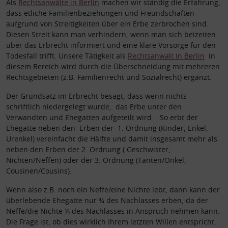
Als
Rechtsanwälte in Berlin
machen wir ständig die Erfahrung,
dass etliche Familienbeziehungen und Freundschaften
aufgrund von Streitigkeiten über ein Erbe zerbrochen sind.
Diesen Streit kann man verhindern, wenn man sich beizeiten
über das Erbrecht informiert und eine klare Vorsorge für den
Todesfall trifft. Unsere Tätigkeit als
Rechtsanwalt in Berlin
in
diesem Bereich wird durch die Überschneidung mit mehreren
Rechtsgebieten (z.B. Familienrecht und Sozialrecht) ergänzt.
Der Grundsatz im Erbrecht besagt, dass wenn nichts
schriftlich niedergelegt wurde, das Erbe unter den
Verwandten und Ehegatten aufgeteilt wird . So erbt der
Ehegatte neben den Erben der 1. Ordnung (Kinder, Enkel,
Urenkel) vereinfacht die Hälfte und damit insgesamt mehr als
neben den Erben der 2. Ordnung ( Geschwister,
Nichten/Neffen) oder der 3. Ordnung (Tanten/Onkel,
Cousinen/Cousins).
Wenn also z.B. noch ein Neffe/eine Nichte lebt, dann kann der
überlebende Ehegatte nur ¾ des Nachlasses erben, da der
Neffe/die Nichte ¼ des Nachlasses in Anspruch nehmen kann.
Die Frage ist, ob dies wirklich Ihrem letzten Willen entspricht.