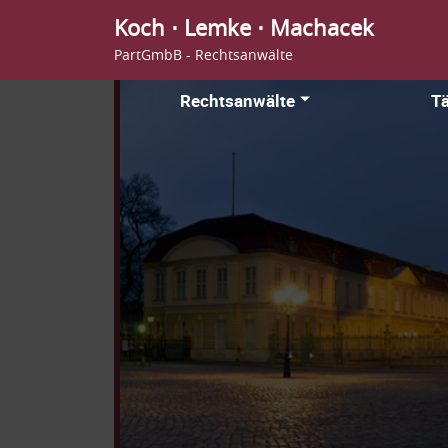
Koch ⋅ Lemke ⋅ Machacek
PartGmbB - Rechtsanwälte
Rechtsanwälte
Tä