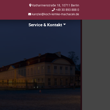
Katharinenstraße 18, 10711 Berlin
+49 30 893 888 0
kanzlei@koch-lemke-machacek.de
Service & Kontakt