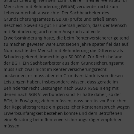
Grundsicherung, weil sein Lohn, den er in einer Werkstatt für
Menschen mit Behinderung (WfbM) verdiente, nicht zum
Lebensunterhalt ausreichte. Der Sachbearbeiter des
Grundsicherungsamtes (SGB XII) prüfte und erließ einen
Bescheid. Soweit so gut. Er übersah jedoch, dass der Mensch
mit Behinderung auch einen Anspruch auf volle
Erwerbsminderung hatte, die beim Rentenversicherer geltend
zu machen gewesen wäre.
Erst sieben Jahre später fiel das auf.
Nun machte der Mensch mit Behinderung die Differenz als
Schaden geltend, immerhin gut 50.000 €. Zur Recht befand
der BGH. Ein Sachbearbeiter aus dem Grundsicherungsamt
muss sich zwar nicht im Rentenversicherungsrecht
auskennen, er muss aber ein Grundverständnis von diesen
Leistungen haben, insbesondere wissen, dass gerade im
Behindertenrecht Leistungen nach SGB XII/SGB II eng mit
denen nach SGB VI verbunden sind. Er hätte daher, so der
BGH, in Erwägung ziehen müssen, dass bereits vor Erreichen
der Regelaltersgrenze ein gesetzlicher Rentenanspruch wegen
Erwerbsunfähigkeit bestehen könnte und dem Betroffenen
eine Beratung beim Rentenversicherungsträger empfehlen
müssen.