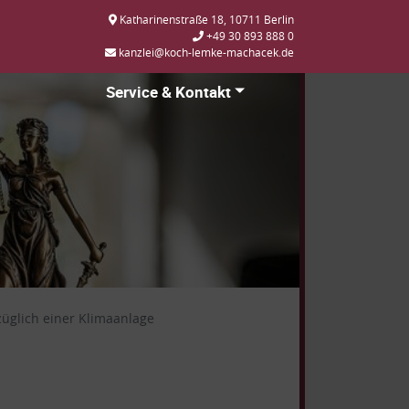
Katharinenstraße 18, 10711 Berlin
+49 30 893 888 0
kanzlei@koch-lemke-machacek.de
Service & Kontakt
üglich einer Klimaanlage