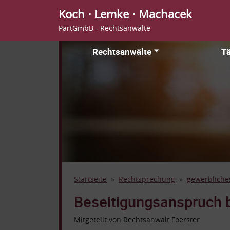
Koch ⋅ Lemke ⋅ Machacek
PartGmbB - Rechtsanwälte
Rechtsanwälte
Tä
Startseite
Rechtsprechung
gewerbliche
Beseitigungsanspruch b
Mitgeteilt von Rechtsanwalt Foerster