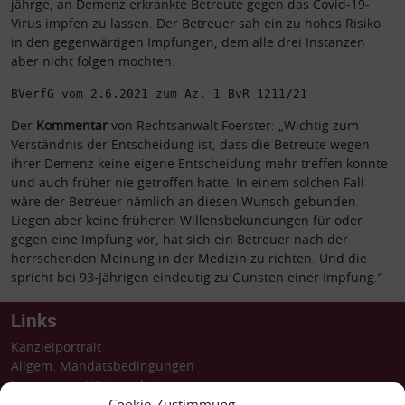
jährge, an Demenz erkrankte Betreute gegen das Covid-19-
Virus impfen zu lassen.
Der Betreuer sah ein zu hohes Risiko
in den gegenwärtigen Impfungen, dem alle drei Instanzen
aber nicht folgen mochten.
BVerfG vom 2.6.2021 zum Az. 1 BvR 1211/21
Der
Kommentar
von Rechtsanwalt Foerster: „Wichtig zum
Verständnis der Entscheidung ist, dass die Betreute wegen
ihrer Demenz keine eigene Entscheidung mehr treffen konnte
und auch früher nie getroffen hatte. In einem solchen Fall
wäre der Betreuer nämlich an diesen Wunsch gebunden.
Liegen aber keine früheren Willensbekundungen für oder
gegen eine Impfung vor, hat sich ein Betreuer nach der
herrschenden Meinung in der Medizin zu richten. Und die
spricht bei 93-Jährigen eindeutig zu Gunsten einer Impfung.“
Links
Kanzleiportrait
Allgem. Mandatsbedingungen
Impressum
/
Datenschutz
Barrierefreiheit