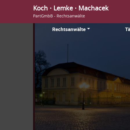
Koch ⋅ Lemke ⋅ Machacek
PartGmbB - Rechtsanwälte
Rechtsanwälte
Tä