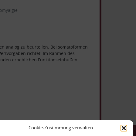
romyalgie
gen analog zu beurteilen. Bei somatoformen
ertvorgaben richtet.
Im Rahmen des
rnden erheblichen Funktionseinbußen
Cookie-Zustimmung verwalten
ntakt