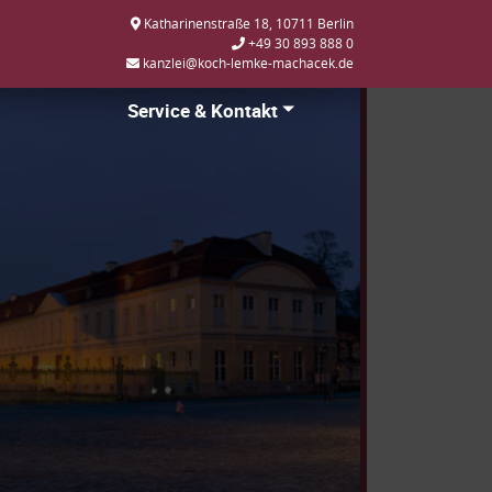
Katharinenstraße 18, 10711 Berlin
+49 30 893 888 0
kanzlei@koch-lemke-machacek.de
Service & Kontakt