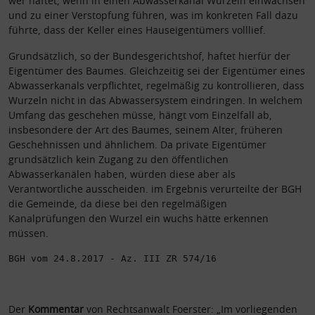
wer haftet, wenn in einen Abwasserkanal Wurzeln einwachsen
und zu einer Verstopfung führen, was im konkreten Fall dazu
führte, dass der Keller eines Hauseigentümers volllief.
Grundsätzlich, so der Bundesgerichtshof, haftet hierfür der
Eigentümer des Baumes. Gleichzeitig sei der Eigentümer eines
Abwasserkanals verpflichtet, regelmäßig zu kontrollieren, dass
Wurzeln nicht in das Abwassersystem eindringen. In welchem
Umfang das geschehen müsse, hängt vom Einzelfall ab,
insbesondere der Art des Baumes, seinem Alter, früheren
Geschehnissen und ähnlichem. Da private Eigentümer
grundsätzlich kein Zugang zu den öffentlichen
Abwasserkanälen haben, würden diese aber als
Verantwortliche ausscheiden. im Ergebnis verurteilte der BGH
die Gemeinde, da diese bei den regelmäßigen
Kanalprüfungen den Wurzel ein wuchs hätte erkennen
müssen.
BGH vom 24.8.2017 - Az. III ZR 574/16
Der
Kommentar
von Rechtsanwalt Foerster: „Im vorliegenden