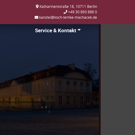
Katharinenstraße 18, 10711 Berlin
+49 30 893 888 0
kanzlei@koch-lemke-machacek.de
Service & Kontakt