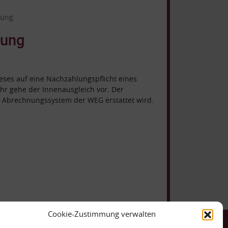
lung
lung
ieses auf eine Nachzahlungspflicht eines
hr gehe der Innenausgleich vor. Der
m Abrechnungssystem der WEG erstattet wird.
Cookie-Zustimmung verwalten
ntakt