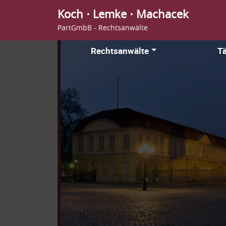
Koch ⋅ Lemke ⋅ Machacek
PartGmbB - Rechtsanwälte
Rechtsanwälte
Tä