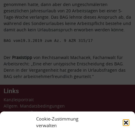
genommen hatte, dann aber den ungeschmälerten
gesetzlichen Jahresurlaub von 20 Arbeitstagen bei einer 5-
Tage-Woche verlangte. Das BAG lehnte dieses Anspruch ab, da
während des Sonderurlaubes keine Arbeitspflicht bestehe und
damit auch kein Urlaubsanspruch erworben werden könne.
BAG vom19.3.2019 zum Az. 9 AZR 315/17
Der
Praxistipp
von Rechtsanwalt Machacek, Fachanwalt für
Arbeitsrecht: „Eine eher untypische Entscheidung des BAG.
Denn in der Vergangenheit hat gerade in Urlaubsfragen das
BAG sehr arbeitnehmerfreundlich geurteilt.“
Links
Kanzleiportrait
Allgem. Mandatsbedingungen
Impressum
/
Datenschutz
Barrierefreiheit
Cookie-Zustimmung
Dossiers
verwalten
Rechtsprechung