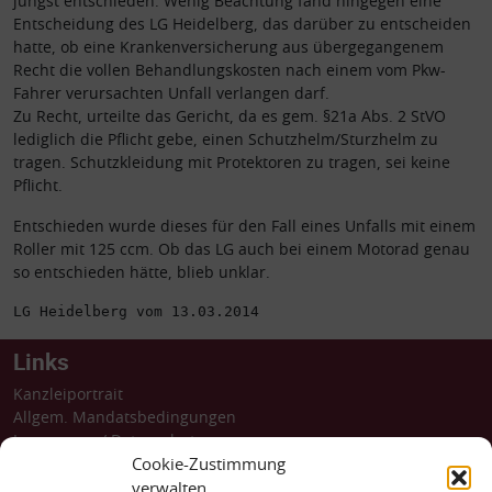
jüngst entschieden. Wenig Beachtung fand hingegen eine
Entscheidung des LG Heidelberg, das darüber zu entscheiden
hatte, ob eine Krankenversicherung aus übergegangenem
Recht die vollen Behandlungskosten nach einem vom Pkw-
Fahrer verursachten Unfall verlangen darf.
Zu Recht, urteilte das Gericht, da es gem. §21a Abs. 2 StVO
lediglich die Pflicht gebe, einen Schutzhelm/Sturzhelm zu
tragen. Schutzkleidung mit Protektoren zu tragen, sei keine
Pflicht.
Entschieden wurde dieses für den Fall eines Unfalls mit einem
Roller mit 125 ccm. Ob das LG auch bei einem Motorad genau
so entschieden hätte, blieb unklar.
LG Heidelberg vom 13.03.2014 
Links
Kanzleiportrait
Allgem. Mandatsbedingungen
Impressum
/
Datenschutz
Barrierefreiheit
Cookie-Zustimmung
Dossiers
verwalten