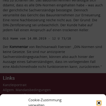
neu zu schaffen sei. Das Bauunternehmen verteidigte sich
ddamit, dass es alle DIN-Normen eingehalten habe – was auch
der gerichtliche Sachverständige bestätigte.
Dennoch
verurteilte das Gericht das Bauunternehmen zur Erneuerung.
Eine reine Nachbesserung reiche nicht aus. Der Grund: Die
DIN-Zertifizierung sei unbeachtlich. Der Kunde habe auf
jedem Fall einen Anspruch auf einen trockenen Keller.
OLG Hamm vom 14.08.2019 - 12 U 73/18
Der
Kommentar
von Rechtsanwalt Foerster: „DIN-Normen sind
keine Gesetze. Sie sind nur antizipierte
Sachverstöndingegutachten, können also auch hinter der
Aussage eines Sahverständigen, dass im vorliegenden Fall
eine Abdichtmethode nicht funktionieren kann, zurücktreten.“
Links
Kanzleiportrait
Allgem. Mandatsbedingungen
Impressum
/
Datenschutz
Barrierefreiheit
Cookie-Zustimmung
Dossiers
verwalten