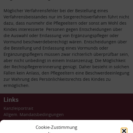
Möglicher Verfahrensfehler bei der Bestellung eines
Verfahrensbeistandes nur im Sorgerechtsverfahren führt nicht
dazu, dass nunmehr die Pflegeeltern oder sonst am Wohl des
Kindes interessierte Personen gegen Entscheidungen über
die Auswahl oder Entlassung von Ergänzungspfleger oder
Vormund beschwerdeberechtigt wären. Entscheidungen über
die Bestellung und Entlassung eines Vormunds oder
Ergänzungspflegers müssen zwar richterlich überprüfbar sein,
aber nicht unbedingt in einem Instanzenzug. Die Möglichkeit
der Rechtspflegererinnerung genügt. Daher besteht in solchen
Fällen kein Anlass, den Pflegeeltern eine Beschwerdeeinlegung
zur Wahrung des Persönlichkeitsrechts des Kindes zu
ermöglichen.
Links
Kanzleiportrait
Allgem. Mandatsbedingungen
Impressum
/
Datenschutz
Barrierefreiheit
Cookie-Zustimmung