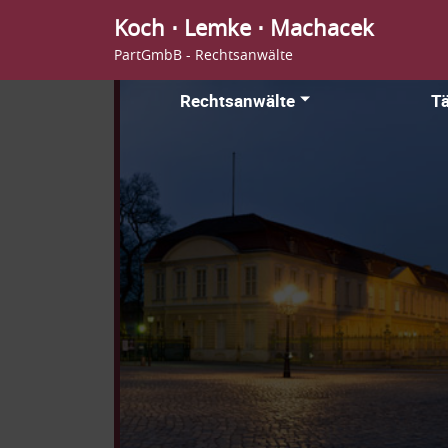
Koch ⋅ Lemke ⋅ Machacek
PartGmbB - Rechtsanwälte
Rechtsanwälte
Tä