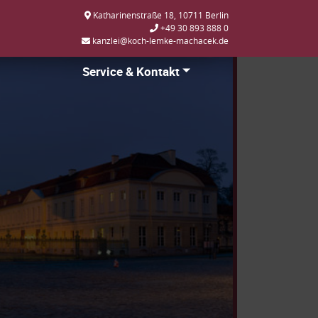
Katharinenstraße 18, 10711 Berlin
+49 30 893 888 0
kanzlei@koch-lemke-machacek.de
Service & Kontakt