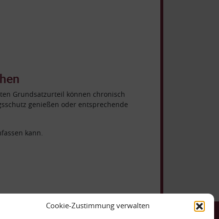
ehen
ten Grundsatzurteil können chronisch
gsschutz genießen oder entsprechende
mfassen kann.
Cookie-Zustimmung verwalten
ntakt