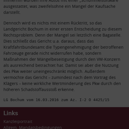
Immerhin wurden ihre Autos mit einer „Schummelsoftware“
ausgestattet, was zweifelsohne ein Mangel der Kaufsache
darstellt.
Dennoch wird es nichts mit einem Rücktritt, so das
Landgericht Bochum in einer ersten Entscheidung zu diesem
Rechtsproblem. Denn der Mangel sei letztlich eine Bagatelle.
Dies schließt das Gericht u.a. daraus, dass das
Kraftfahrtbundesamt die Typengenehmigung der betroffenen
Fahrzeuge gerade nicht widerrufen habe, sondern
Maßnahmen der Mängelbeseitigung durch den VW-Konzern
als ausreichend betrachtet hat. Damit sei aber die Nutzung
des Pkw weiter uneingeschränkt möglich. Außerdem
vermochte das Gericht – zumindest nach dem Vortrag des
Klägers – keine wirkliche Wertminderung des Pkw durch den
höheren Schadstoffausstoß erkenne.
LG Bochum vom 16.03.2016 zum Az. I-2 O 4425/15
Links
Kanzleiportrait
Allgem. Mandatsbedingungen