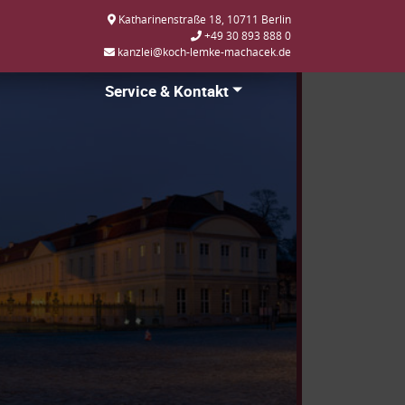
Katharinenstraße 18, 10711 Berlin
+49 30 893 888 0
kanzlei@koch-lemke-machacek.de
Service & Kontakt