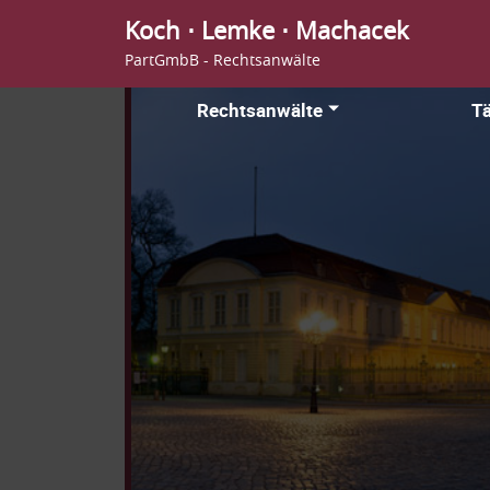
Koch ⋅ Lemke ⋅ Machacek
PartGmbB - Rechtsanwälte
Rechtsanwälte
Tä