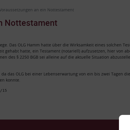
Voraussetzungen an ein Nottestament
n Nottestament
flege. Das OLG Hamm hatte über die Wirksamkeit eines solchen T
t gehabt hatte, ein Testament (notariell) aufzusetzen, hier von 
n des § 2250 BGB sei alleine auf die aktuelle Situation abzustelle
a das OLG bei einer Lebenserwartung von ein bis zwei Tagen die
en konnte.
/15
Ko