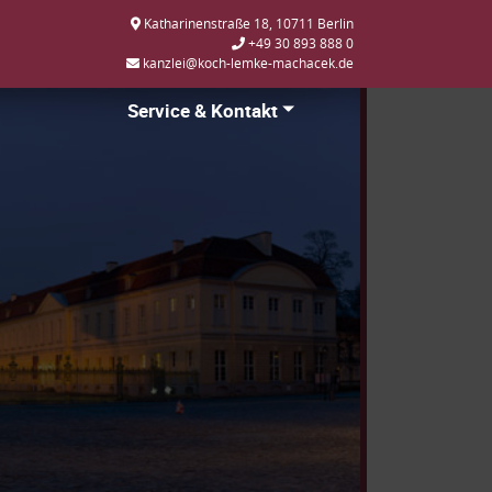
Katharinenstraße 18, 10711 Berlin
+49 30 893 888 0
kanzlei@koch-lemke-machacek.de
Service & Kontakt