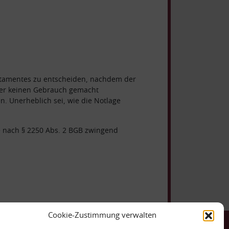
estamentes zu entscheiden, nachdem der
aber keinen Gebrauch gemacht
n. Unerheblich sei, wie die Notlage
 nach § 2250 Abs. 2 BGB zwingend
Cookie-Zustimmung verwalten
ntakt