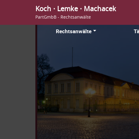
Koch ⋅ Lemke ⋅ Machacek
PartGmbB - Rechtsanwälte
Rechtsanwälte
Tä