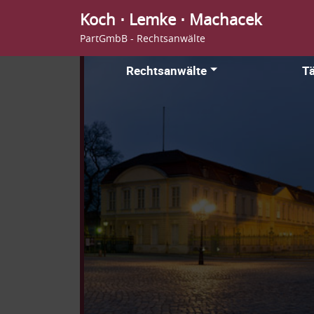
Koch ⋅ Lemke ⋅ Machacek
PartGmbB - Rechtsanwälte
Rechtsanwälte
Tä