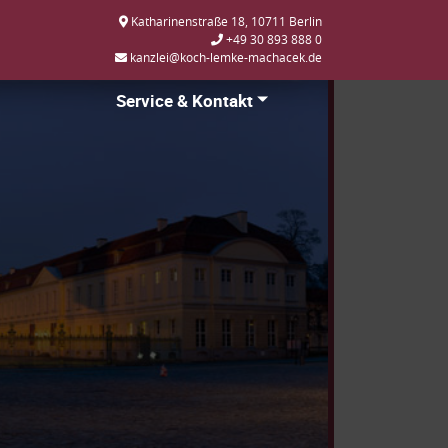
Katharinenstraße 18, 10711 Berlin
+49 30 893 888 0
kanzlei@koch-lemke-machacek.de
Service & Kontakt