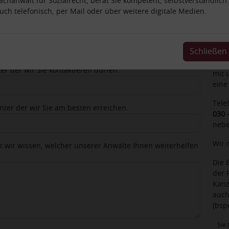
achanwalt für Sozialrecht, berät Sie kompetent, selbstverständlich
uch telefonisch, per Mail oder über weitere digitale Medien.
Ihr
Ihr Nachname
Habe
Schließen
Wüns
Besp
ter der wir Sie kontaktieren dürfen.
mit 
eine
Tele
ter der wir Sie am besten erreichen.
030 
nebe
Wir 
it wir wissen, welcher unserer Anwälte Ihnen weiterhelfen
Die 
der 
Kanz
auch
(bsp
Sie 