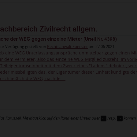
chbereich Zivilrecht allgem.
che der WEG gegen einzelne Mieter
(Urteil Nr. 4398)
ur Verfügung gestellt von
Rechtsanwalt Foerster
am 27.06.2021
ig, ob eine WEG Unterlassungsansprüche unmittelbar gegen einen M
r dem Vermieter, also das einzelne WEG-Mitglied zusteht. Im vorli
Teileigentumseinheit mit dem Zweck eines "Ladens" definiert, wurd
eder missbilligten das, der Eigentümer dieser Einheit kündigte de
n schließlich die WEG, nachde ...
as Karussell. Mit Mausklick auf den Rand eines Urteils oder
<
resp.
>
können S