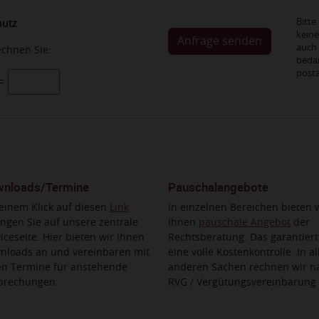
Bitte
utz
kein
auch
echnen Sie:
bedar
post
 =
nloads/Termine
Pauschalangebote
einem Klick auf diesen
Link
In einzelnen Bereichen bieten 
ngen Sie auf unsere zentrale
Ihnen
pauschale Angebot
der
iceseite. Hier bieten wir Ihnen
Rechtsberatung. Das garantiert
nloads an und vereinbaren mit
eine volle Kostenkontrolle. In al
en Termine für anstehende
anderen Sachen rechnen wir n
prechungen.
RVG / Vergütungsvereinbarung 