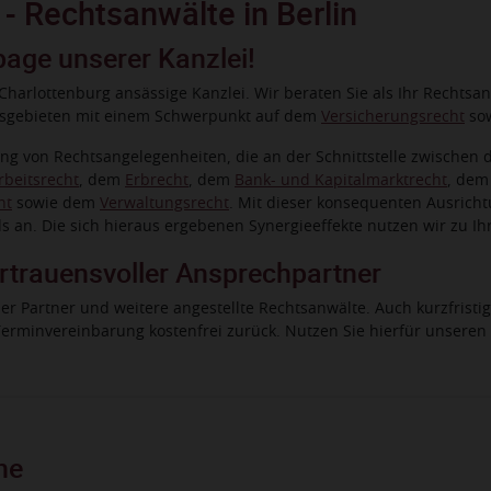
 Rechtsanwälte in Berlin
age unserer Kanzlei!
 Charlottenburg ansässige Kanzlei. Wir beraten Sie als Ihr Rechtsan
htsgebieten mit einem Schwerpunkt auf dem
Versicherungsrecht
so
tung von Rechtsangelegenheiten, die an der Schnittstelle zwische
rbeitsrecht
, dem
Erbrecht
, dem
Bank- und Kapitalmarktrecht
, de
ht
sowie dem
Verwaltungsrecht
. Mit dieser konsequenten Ausricht
 an. Die sich hieraus ergebenen Synergieeffekte nutzen wir zu Ihr
ertrauensvoller Ansprechpartner
ier Partner und weitere angestellte Rechtsanwälte. Auch kurzfris
 Terminvereinbarung kostenfrei zurück. Nutzen Sie hierfür unseren
he