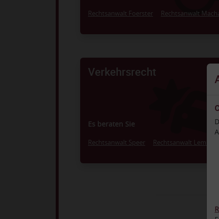
Haftungsfälle wegen Pflegefeh
Rechtsanwalt Foerster
Rechtsanwalt Mach
Verkehrsrecht
Das Verkehrsrecht geht weit 
Einsprüche gegen Bußgeldbesch
hinaus. Gerade dann wenn 
Strafbarkeit droht (bspw. unerla
C
Entfernen vom Unfallort, §142 StGB), s
D
wir an Ihrer Seite. Aber auc
Es beraten Sie
A
versicherungsrechtliche Abwicklung
Unfällen ist unsere Dom
Rechtsanwalt Speer
Rechtsanwalt Lemke
R