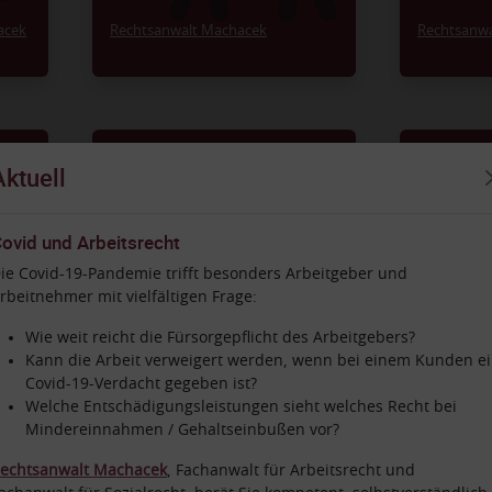
lern.
Auch die Beratung von
Betriebsräten gehört dazu.
acek
Rechtsanwalt Machacek
Rechtsanw
Arzt(haftung)recht
Verwal
über
Mit einer angehenden
Das
Aktuell
eide
Fachanwältin übernehmen wir
eine
die Vertretung in
ubtes
arzthaftungsrechtlichen
Subordi
ovid und Arbeitsrecht
tehen
Angelegenheiten. Aber auch in
u
ie Covid-19-Pandemie trifft besonders Arbeitgeber und
h die
Fragen des Berufsrechts
durchse
Es berate
Es berät Sie
rbeitnehmer mit vielfältigen Frage:
 von
beraten und vertreten wir Sie
mit und 
äne.
gerne.
Rechtanwältin Jahr
Rechtsanwä
Wie weit reicht die Fürsorgepflicht des Arbeitgebers?
Kann die Arbeit verweigert werden, wenn bei einem Kunden e
Covid-19-Verdacht gegeben ist?
Welche Entschädigungsleistungen sieht welches Recht bei
Mindereinnahmen / Gehaltseinbußen vor?
echtsanwalt Machacek
, Fachanwalt für Arbeitsrecht und