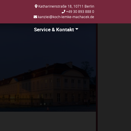
Katharinenstraße 18, 10711 Berlin
+49 30 893 888 0
kanzlei@koch-lemke-machacek.de
Service & Kontakt