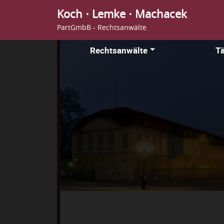
Koch ⋅ Lemke ⋅ Machacek
PartGmbB - Rechtsanwälte
Rechtsanwälte
Tä