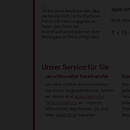
Spam-Sch
Ich bin damit einverstanden, dass
die Kanzlei Koch Lemke Machacek
Bitte ber
PartGmbB meine angegebenen
Daten zum Zweck der
Kontaktaufnahme speichert. Eine
1 + 15
Weitergabe an Dritte erfolgt nicht.
Unser Service für Sie
verschlüsselter Dateitransfer
Dow
Um eine sichere Kommunikation
Mit 
mit Ihnen zu gewährleisten, bieten
gela
wir Ihnen eine
asymmetrische
Serv
Verschlüsselung
an. Unseren
Dow
öffentlichen Key können Sie sich
Ihn
über
diese Seite
kopieren.
Bes